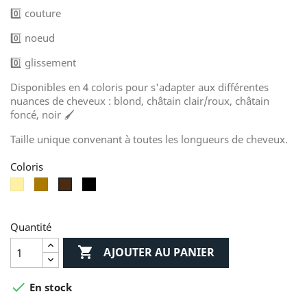
0️⃣ couture
0️⃣ noeud
0️⃣ glissement
Disponibles en 4 coloris pour s'adapter aux différentes
nuances de cheveux : blond, châtain clair/roux, châtain
foncé, noir 🖌
Taille unique convenant à toutes les longueurs de cheveux.
Coloris
Blond
Châtain
Noir
Châtain
clair
foncé
/
Roux
Quantité

AJOUTER AU PANIER

En stock