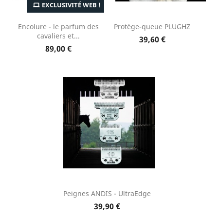
EXCLUSIVITÉ WEB !
Encolure - le parfum des
Protège-queue PLUGHZ
cavaliers et...
39,60 €
89,00 €
Peignes ANDIS - UltraEdge
39,90 €