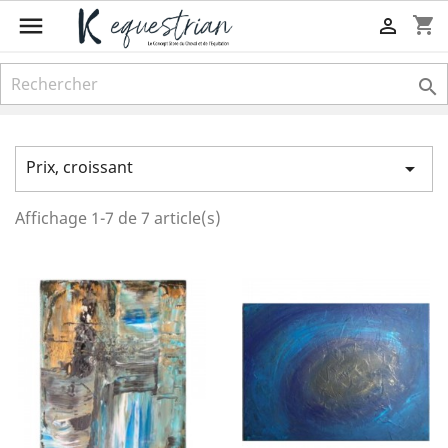

shopping_cart


Prix, croissant

Affichage 1-7 de 7 article(s)